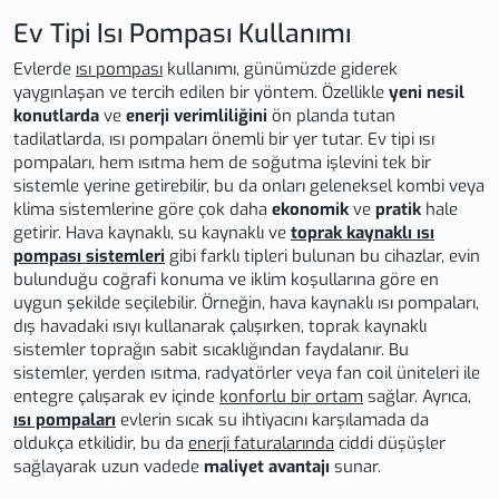
Ev Tipi Isı Pompası Kullanımı
Evlerde
ısı pompası
kullanımı, günümüzde giderek
yaygınlaşan ve tercih edilen bir yöntem. Özellikle
yeni nesil
konutlarda
ve
enerji verimliliğini
ön planda tutan
tadilatlarda, ısı pompaları önemli bir yer tutar. Ev tipi ısı
pompaları, hem ısıtma hem de soğutma işlevini tek bir
sistemle yerine getirebilir, bu da onları geleneksel kombi veya
klima sistemlerine göre çok daha
ekonomik
ve
pratik
hale
getirir. Hava kaynaklı, su kaynaklı ve
toprak kaynaklı ısı
pompası sistemleri
gibi farklı tipleri bulunan bu cihazlar, evin
bulunduğu coğrafi konuma ve iklim koşullarına göre en
uygun şekilde seçilebilir. Örneğin, hava kaynaklı ısı pompaları,
dış havadaki ısıyı kullanarak çalışırken, toprak kaynaklı
sistemler toprağın sabit sıcaklığından faydalanır. Bu
sistemler, yerden ısıtma, radyatörler veya fan coil üniteleri ile
entegre çalışarak ev içinde
konforlu bir ortam
sağlar. Ayrıca,
ısı pompaları
evlerin sıcak su ihtiyacını karşılamada da
oldukça etkilidir, bu da
enerji faturalarında
ciddi düşüşler
sağlayarak uzun vadede
maliyet avantajı
sunar.