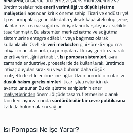
binalarda
, ofislerde, otellerde, alışveriş merkezlerinde ve
üretim tesislerinde
enerji verimliliği
ve
düşük işletme
maliyetleri
açısından kritik öneme sahip. Ticari ve endüstriyel
tip ısı pompaları, genellikle daha yüksek kapasiteli olup, geniş
alanların ısıtma ve soğutma ihtiyaçlarını karşılayacak şekilde
tasarlanmıştır. Bu sistemler, merkezi ısıtma ve soğutma
sistemlerine entegre edilebilir veya bağımsız olarak
kullanılabilir. Özellikle
veri merkezleri
gibi sürekli soğutma
ihtiyacı olan alanlarda, ısı pompaları atık ısıyı geri kazanarak
enerji verimliliğini artırabilir.
Isı pompası sistemleri
, aynı
zamanda endüstriyel proseslerde de kullanılarak, üretimde
ihtiyaç duyulan sıcak su veya buharın daha düşük
maliyetlerle elde edilmesini sağlar. Uzun ömürlü olmaları ve
düşük bakım gereksinimleri
, ticari işletmeler için ek
avantajlar sunar. Bu da
işletme sahiplerinin enerji
maliyetlerinden
önemli ölçüde tasarruf etmesine olanak
tanırken, aynı zamanda
sürdürülebilir bir çevre politikasına
katkıda bulunmalarını sağlar.
Isı Pompası Ne İşe Yarar?