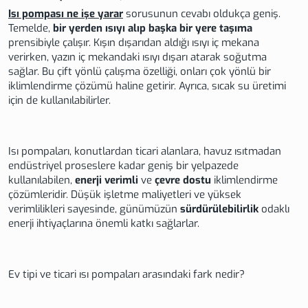
Isı pompası ne işe yarar
sorusunun cevabı oldukça geniş.
Temelde,
bir yerden ısıyı alıp başka bir yere taşıma
prensibiyle çalışır. Kışın dışarıdan aldığı ısıyı iç mekana
verirken, yazın iç mekandaki ısıyı dışarı atarak soğutma
sağlar. Bu çift yönlü çalışma özelliği, onları çok yönlü bir
iklimlendirme çözümü haline getirir. Ayrıca, sıcak su üretimi
için de kullanılabilirler.
Isı pompaları, konutlardan ticari alanlara, havuz ısıtmadan
endüstriyel proseslere kadar geniş bir yelpazede
kullanılabilen,
enerji verimli
ve
çevre dostu
iklimlendirme
çözümleridir. Düşük işletme maliyetleri ve yüksek
verimlilikleri sayesinde, günümüzün
sürdürülebilirlik
odaklı
enerji ihtiyaçlarına önemli katkı sağlarlar.
Ev tipi ve ticari ısı pompaları arasındaki fark nedir?