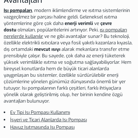
Avantajları
Isı pompalar
ı
, modern iklimlendirme ve ısıtma sistemlerinin
vazgeçilmez bir parçası haline geldi. Geleneksel ısıtma
yöntemlerine göre çok daha
enerji verimli
ve
çevre
dostu
olmaları, popülaritelerini artırıyor. Peki,
ısı pompaları
nerelerde kullanılır
ve ne gibi avantajlar sunar? Bu teknoloji,
özellikle elektrikli ısıtıcılara veya fosil yakıtlı kazanlara kıyasla,
dış ortamdaki
mevcut ısıyı
alarak mekanlara transfer etme
prensibiyle çalışır. Bu sayede, çok daha az enerji tüketerek
yüksek verimlilikle ısıtma ve soğutma sağlayabiliyorlar. Hem
bireysel konutlarda hem de büyük ticari alanlarda
yaygınlaşan bu sistemler, özellikle sürdürülebilir enerji
çözümlerine yönelen günümüz dünyasında önemli bir yer
tutuyor. Isı pompalarının farklı çeşitleri, farklı ihtiyaçlara
yönelik olarak geliştirilmiş olup, her birinin kendine özgü
avantajları bulunuyor.
Ev Tipi Isı Pompası Kullanımı
İşyeri ve Ticari Alanlarda Isı Pompası
Havuz Isıtmasında Isı Pompası